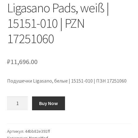
Ligasano Pads, weiß |
Оформление заказа
15151-010 | PZN
Подтверждение заказа
17251060
Скидки
Сотрудничество
₽
11,696.00
Подушечки Ligasano, белые | 15151-010 | ПЗН 17251060
Количество
Buy Now
товара
Ligasano
Pads,
weiß
Артикул:
44bb82e391ff
Категория:
NomaMed