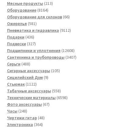
товар
213
Мясные продукты
213
8164
товаров
Оборудование
8164
товара
66
Оборудование для склонов
66
581
товаров
Ожерелья
581
товар
9112
Пневматика и гидравлика
9112
436
товаров
Подарки
436
товаров
327
Подвески
327
товаров
12608
Подшипники и уплотнения
12608
товаров
3407
Сантехника и трубопроводы
3407
488
товаров
Серьги
488
товаров
105
Сигарные аксессуары
105
9
товаров
Сицилийский Дом
9
1122
товаров
Стьюмак
1122
товара
558
Табачные аксессуары
558
товаров
6598
Технические материалы
6598
67
товаров
Фото аксессуары
67
248
товаров
Часы
248
товаров
48
Чертежи гитар
48
364
товаров
Электроника
364
товара