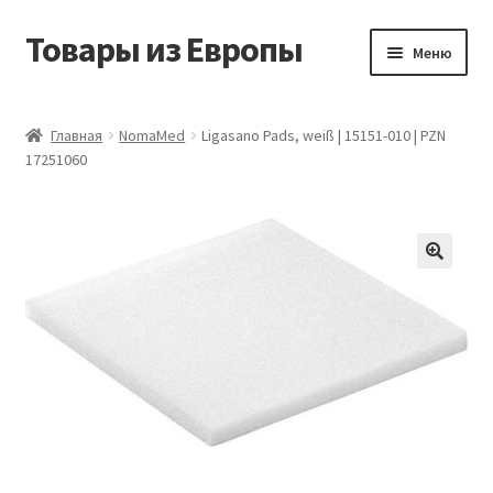
Товары из Европы
Перейти
Перейти
Меню
к
к
навигации
содержимому
Главная
Главная
NomaMed
Ligasano Pads, weiß | 15151-010 | PZN
17251060
Виды доставки
Заказать товары из Европы
Контакты
Корзина
Мой аккаунт
Оставить отзыв