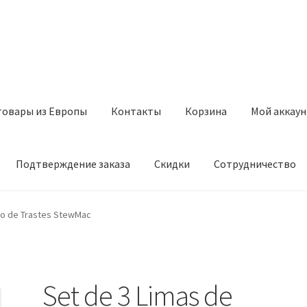
товары из Европы
Контакты
Корзина
Мой аккаун
Подтверждение заказа
Скидки
Сотрудничество
з Европы
Контакты
Корзина
Мой аккаунт
Оставить отзыв
do de Trastes StewMac
а
Скидки
Сотрудничество
Set de 3 Limas de