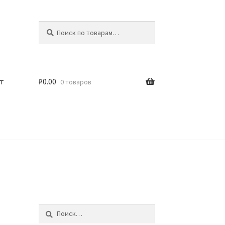
Искать:
Поиск
т
₽
0.00
0 товаров
Найти: