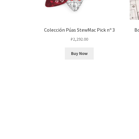
Colección Púas StewMac Pick nº 3
B
₽
2,292.00
Buy Now