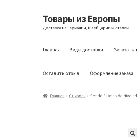
Товары из Европы
Перейти
Перейти
к
к
Доставка из Германии, Швейцарии и Италии
навигации
содержимому
Главная
Виды доставки
Заказать 
Оставить отзыв
Оформление заказа
Главная
Виды доставки
Заказать товары и
Главная
Стьюмак
Set de 3 Limas de Nivela
Оформление заказа
Подтверждение заказ