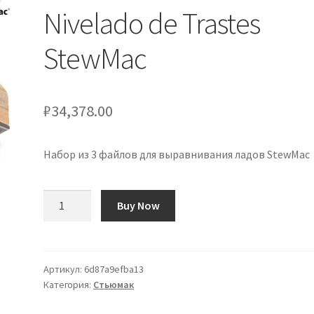
Nivelado de Trastes
StewMac
₽
34,378.00
Набор из 3 файлов для выравнивания ладов StewMac
Количество
Buy Now
товара
Set
de
3
Артикул:
6d87a9efba13
Категория:
Стьюмак
Limas
de