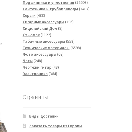
товаров
12608
Подшипники и уплотнения
12608
товаров
3407
Сантехника и трубопроводы
3407
488
товаров
Серьги
488
товаров
105
Сигарные аксессуары
105
9
товаров
Сицилийский Дом
9
1122
товаров
Стьюмак
1122
товара
558
Табачные аксессуары
558
ет
товаров
6598
Технические материалы
6598
67
товаров
Фото аксессуары
67
248
товаров
Часы
248
товаров
48
Чертежи гитар
48
364
товаров
Электроника
364
товара
Страницы
Виды доставки
Заказать товары из Европы