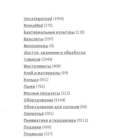
3958
Uncategorized
3958
375
товаров
NomaMed
375
товаров
128
Бактериальные культуры
128
597
товаров
Браслеты
597
товаров
6
Велосипеды
6
товаров
Доступ, хранение и обработка
2944
товаров
2944
товара
408
Инструменты
408
товаров
89
Клей и материалы
89
651
товаров
Кольца
651
761
товар
Лыжи
761
товар
213
Мясные продукты
213
8164
товаров
Оборудование
8164
товара
66
Оборудование для склонов
66
581
товаров
Ожерелья
581
товар
9112
Пневматика и гидравлика
9112
436
товаров
Подарки
436
товаров
327
Подвески
327