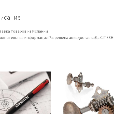
Nivelado
de
Trastes
исание
StewMac
тавка товаров из Испании.
олнительная информация Разрешена авиадоставкаДа CITESН