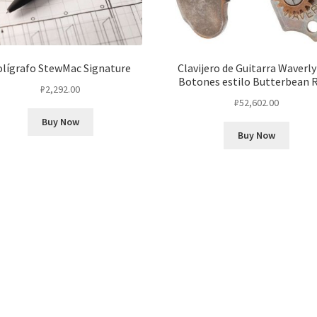
olígrafo StewMac Signature
Clavijero de Guitarra Waverly
Botones estilo Butterbean R
₽
2,292.00
₽
52,602.00
Buy Now
Buy Now